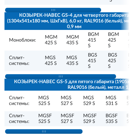
S
S
КОЗЫРЕК-НАВЕС GS-4 для четвертого габарита
(1304х541х180 мм, ШхГхВ), 6,0 кг, RAL9016 (белый), мет
0,9 мм
BGM
BGM
B
MGM
MGM
Моноблоки:
415
425
43
425 S
435 S
S
S
S
BGS
BGS
B
Сплит-
MGS
MGS
415
425
43
системы:
425 S
435 S
S
S
S
КОЗЫРЕК-НАВЕС GS-5 для пятого габарита (1905х580
RAL9016 (белый), металл 1,5
Сплит-
MGS
MGS
MGS
MGS
BG
системы:
525 S
527 S
529 S
531 S
535
Сплит-
MGSF
MGSF
MGSF
BGSF
BG
системы:
525 S
527 S
529 S
535 S
537