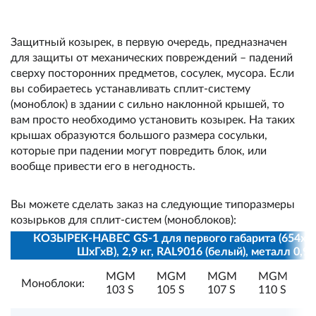
Защитный козырек, в первую очередь, предназначен
для защиты от механических повреждений – падений
сверху посторонних предметов, сосулек, мусора. Если
вы собираетесь устанавливать сплит-систему
(моноблок) в здании с сильно наклонной крышей, то
вам просто необходимо установить козырек. На таких
крышах образуются большого размера сосульки,
которые при падении могут повредить блок, или
вообще привести его в негодность.
Вы можете сделать заказ на следующие типоразмеры
козырьков для сплит-систем (моноблоков):
КОЗЫРЕК-НАВЕС GS-1 для первого габарита (654х4
ШхГхВ), 2,9 кг, RAL9016 (белый), металл 0,9
MGM
MGM
MGM
MGM
Моноблоки:
1
103 S
105 S
107 S
110 S
S