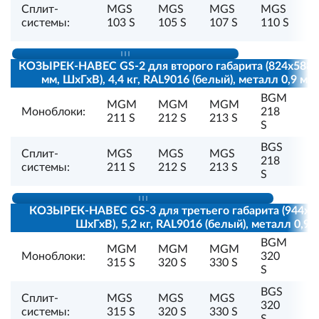
Сплит-
MGS
MGS
MGS
MGS
1
системы:
103 S
105 S
107 S
110 S
S
КОЗЫРЕК-НАВЕС GS-2 для второго габарита (824х588
мм, ШхГхВ), 4,4 кг, RAL9016 (белый), металл 0,9 мм
BGM
B
MGM
MGM
MGM
Моноблоки:
218
2
211 S
212 S
213 S
S
S
BGS
B
Сплит-
MGS
MGS
MGS
218
2
системы:
211 S
212 S
213 S
S
S
КОЗЫРЕК-НАВЕС GS-3 для третьего габарита (944х6
ШхГхВ), 5,2 кг, RAL9016 (белый), металл 0,9 
BGM
B
MGM
MGM
MGM
Моноблоки:
320
3
315 S
320 S
330 S
S
S
BGS
B
Сплит-
MGS
MGS
MGS
320
3
системы:
315 S
320 S
330 S