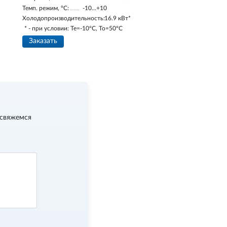
Темп. режим, °С:
-10…+10
Холодопроизводительность:
16.9 кВт*
* - при условии: Te=-10ºC, To=50ºC
Заказать
 свяжемся