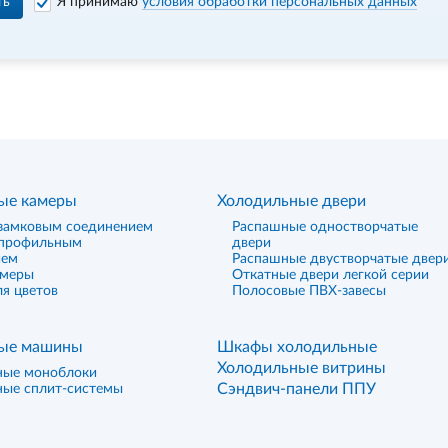
ть
Я принимаю
условия обработки персональных данных
ые камеры
Холодильные двери
замковым соединением
Распашные одностворчатые
 профильным
двери
ием
Распашные двустворчатые двер
амеры
Откатные двери легкой серии
я цветов
Полосовые ПВХ-завесы
ые машины
Шкафы холодильные
Холодильные витрины
ные моноблоки
Сэндвич-панели ППУ
ные сплит-системы