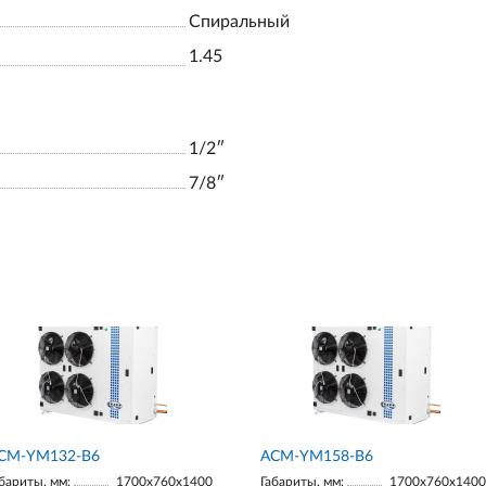
Спиральный
1.45
1/2ʺ
7/8ʺ
СМ-YM132-В6
АСМ-YM158-В6
бариты, мм:
1700х760х1400
Габариты, мм:
1700х760х1400