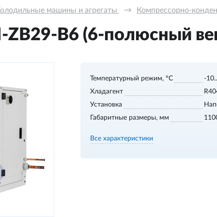
олодильные машины и агрегаты 
→
Компрессорно-конде
ZB29-В6 (6-полюсный ве
Температурный режим, °С
-10.
Хладагент
R40
Установка
Нап
Габаритные размеры, мм
110
Все характеристики