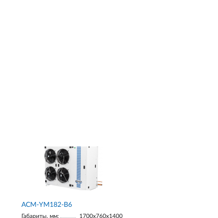
АСМ-YM182-В6
Габариты, мм:
1700х760х1400