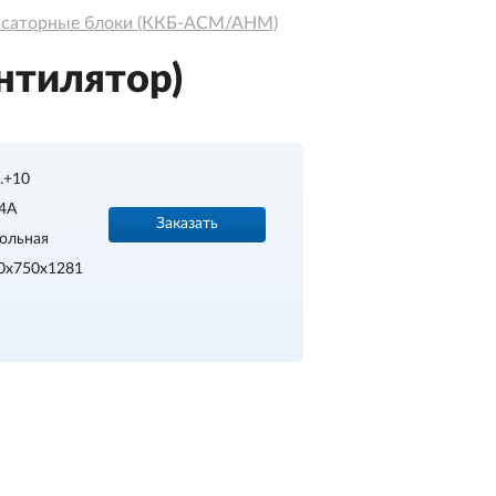
нсаторные блоки (ККБ-АСМ/АНМ)
нтилятор)
..+10
4A
Заказать
ольная
0х750х1281