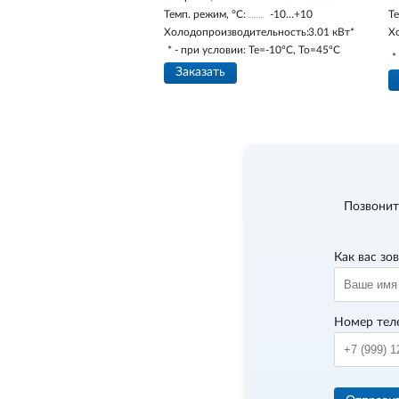
Темп. режим, °С:
-10…+10
Те
Холодопроизводительность:
3.01 кВт*
Х
* - при условии: Te=-10ºC, To=45ºC
*
Заказать
Позвонит
Как вас зо
Номер тел