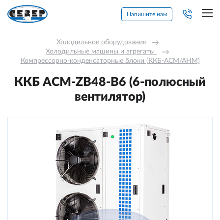
Напишите нам
Холодильное оборудование
→
Холодильные машины и агрегаты 
→
Компрессорно-конденсаторные блоки (ККБ-АСМ/АНМ)
ККБ ACM-ZB48-В6 (6-полюсный
вентилятор)