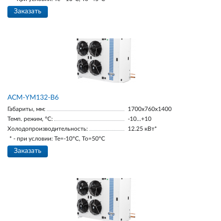
Заказать
АСМ-YM132-В6
Габариты, мм:
1700х760х1400
Темп. режим, °С:
-10…+10
Холодопроизводительность:
12.25 кВт*
* - при условии: Te=-10ºC, To=50ºC
Заказать