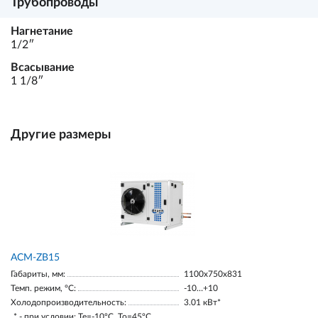
Трубопроводы
Нагнетание
1/2ʺ
Всасывание
1 1/8ʺ
Другие размеры
ACM-ZB15
Габариты, мм:
1100х750х831
Темп. режим, °С:
-10…+10
Холодопроизводительность:
3.01 кВт*
* - при условии: Te=-10ºC, To=45ºC