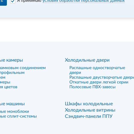
ть
Я принимаю
условия обработки персональных данных
ые камеры
Холодильные двери
замковым соединением
Распашные одностворчатые
 профильным
двери
ием
Распашные двустворчатые двер
амеры
Откатные двери легкой серии
я цветов
Полосовые ПВХ-завесы
ые машины
Шкафы холодильные
Холодильные витрины
ные моноблоки
Сэндвич-панели ППУ
ные сплит-системы