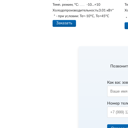
Темп. режим, °С:
-10…+10
Те
Холодопроизводительность:
3.01 кВт*
Х
* - при условии: Te=-10ºC, To=45ºC
*
Заказать
Позвонит
Как вас зо
Номер тел