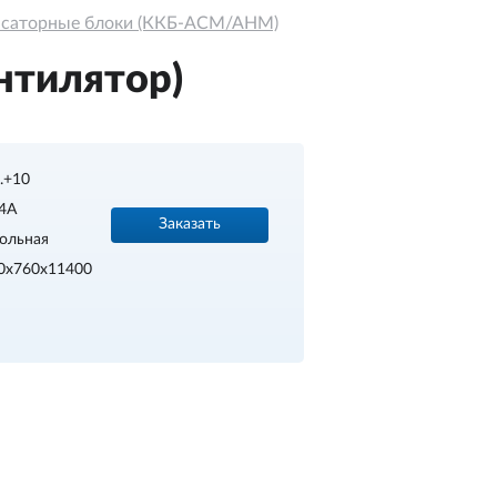
нсаторные блоки (ККБ-АСМ/АНМ)
нтилятор)
..+10
4A
Заказать
ольная
0х760х11400