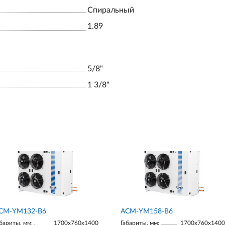
Спиральный
1.89
5/8"
1 3/8"
СМ-YM132-В6
АСМ-YM158-В6
бариты, мм:
1700х760х1400
Габариты, мм:
1700х760х1400