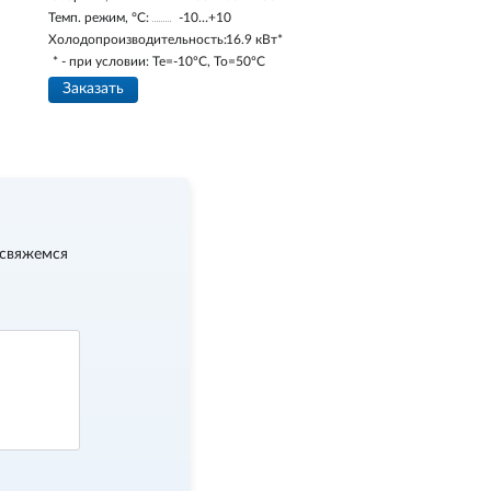
Темп. режим, °С:
-10…+10
Холодопроизводительность:
16.9 кВт*
* - при условии: Te=-10ºC, To=50ºC
Заказать
 свяжемся