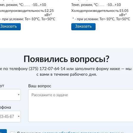
мп. режим, °С:
-10…+10
Темп. режим, °С:
-10…+10
олодопроизводительность:
12.25
Холодопроизводительность:
15.05
кВт*
кВт*
 - при условии: Te=-10ºC, To=50ºC
* - при условии: Te=-10ºC, To=50ºC
Заказать
Заказать
Появились вопросы?
е по телефону
(375) 172-07-64-14
или заполните форму ниже — мы
с вами в течение рабочего дня.
вут
Ваш вопрос
ефона