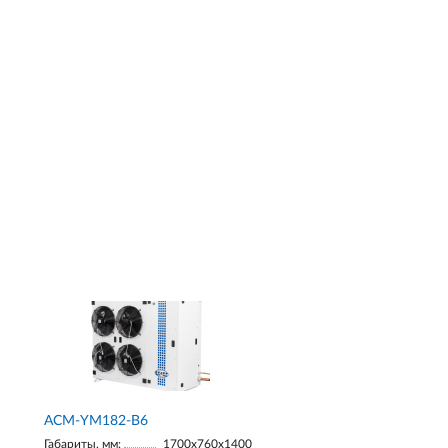
АСМ-YM182-В6
Габариты, мм:
1700х760х1400