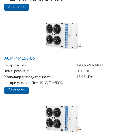
Заказать
АСМ-YM158-В6
Габариты, мм:
1700х760х1400
Темп. режим, °С:
-10…+10
Холодопроизводительность:
15.05 кВт*
* - при условии: Te=-10ºC, To=50ºC
Заказать