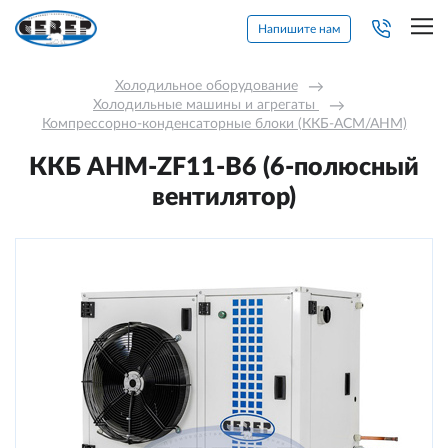
Напишите нам
Холодильное оборудование
→
Холодильные машины и агрегаты 
→
Компрессорно-конденсаторные блоки (ККБ-АСМ/АНМ)
ККБ AНM-ZF11-В6 (6-полюсный
вентилятор)