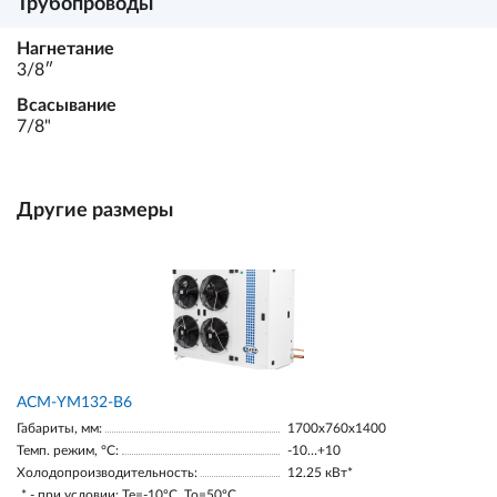
Трубопроводы
Нагнетание
3/8ʺ
Всасывание
7/8"
Другие размеры
АСМ-YM132-В6
Габариты, мм:
1700х760х1400
Темп. режим, °С:
-10…+10
Холодопроизводительность:
12.25 кВт*
* - при условии: Te=-10ºC, To=50ºC