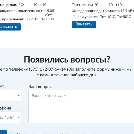
мп. режим, °С:
-10…+10
Темп. режим, °С:
-10…+10
олодопроизводительность:
15.05
Холодопроизводительность:
16.9 кВ
кВт*
* - при условии: Te=-10ºC, To=50ºC
 - при условии: Te=-10ºC, To=50ºC
Заказать
Заказать
Появились вопросы?
е по телефону
(375) 172-07-64-14
или заполните форму ниже — мы
с вами в течение рабочего дня.
вут
Ваш вопрос
ефона