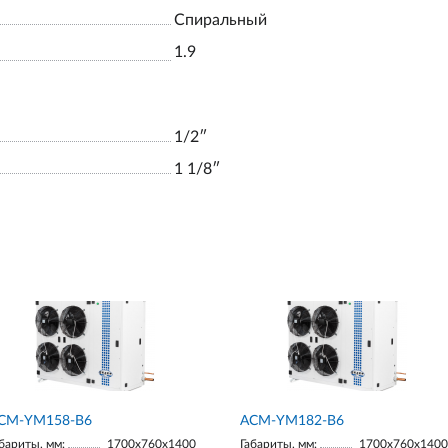
Спиральный
1.9
1/2ʺ
1 1/8ʺ
СМ-YM158-В6
АСМ-YM182-В6
бариты, мм:
1700х760х1400
Габариты, мм:
1700х760х1400