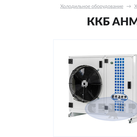
Холодильное оборудование
→
Х
ККБ AНM-