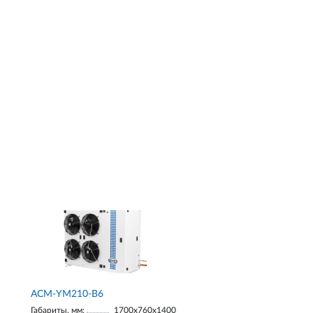
АСМ-YM210-В6
Габариты, мм:
1700х760х1400