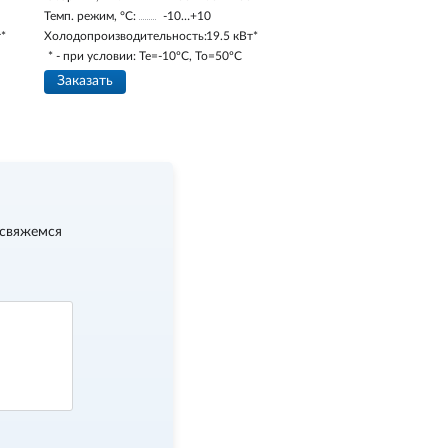
Темп. режим, °С:
-10…+10
т*
Холодопроизводительность:
19.5 кВт*
* - при условии: Te=-10ºC, To=50ºC
Заказать
 свяжемся