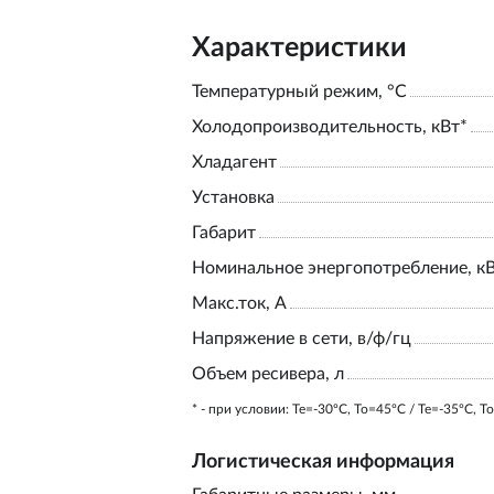
Характеристики
Температурный режим, °С
Холодопроизводительность, кВт*
Хладагент
Установка
Габарит
Номинальное энергопотребление, к
Макс.ток, А
Напряжение в сети, в/ф/гц
Объем ресивера, л
* - при условии: Te=-30ºC, To=45ºC / Te=-35ºC, T
Логистическая информация