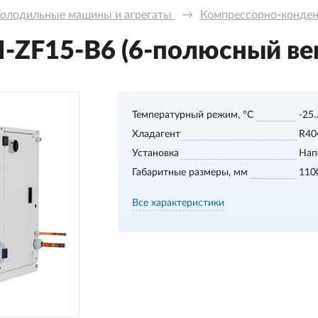
олодильные машины и агрегаты 
→
Компрессорно-конде
ZF15-В6 (6-полюсный ве
Температурный режим, °С
-25
Хладагент
R40
Установка
Нап
Габаритные размеры, мм
110
Все характеристики