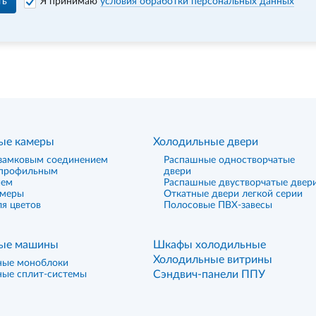
ть
Я принимаю
условия обработки персональных данных
ые камеры
Холодильные двери
замковым соединением
Распашные одностворчатые
 профильным
двери
ием
Распашные двустворчатые двер
амеры
Откатные двери легкой серии
я цветов
Полосовые ПВХ-завесы
ые машины
Шкафы холодильные
Холодильные витрины
ные моноблоки
Сэндвич-панели ППУ
ные сплит-системы