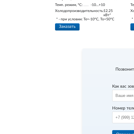
Темп. режим, °С:
-10…+10
Те
Холодопроизводительность:
12.25
Х
кВт*
* - при условии: Te=-10ºC, To=50ºC
*
Заказать
Позвонит
Как вас зо
Номер тел