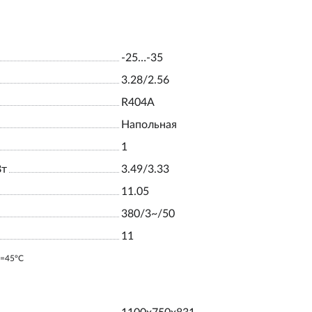
-25…-35
3.28/2.56
R404A
Напольная
1
Вт
3.49/3.33
11.05
380/3~/50
11
o=45ºC