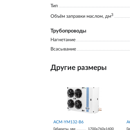
Тип
3
Объём заправки маслом, дм
Трубопроводы
Нагнетание
Всасывание
Другие размеры
АСМ-YM132-В6
А
Габариты, мм:
1700х760х1400
Га