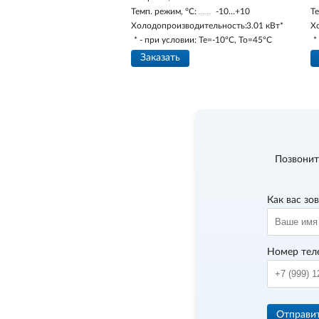
Темп. режим, °С:
-10…+10
Те
Холодопроизводительность:
3.01 кВт*
Х
* - при условии: Te=-10ºC, To=45ºC
*
Заказать
Позвонит
Как вас зо
Номер тел
Отправи