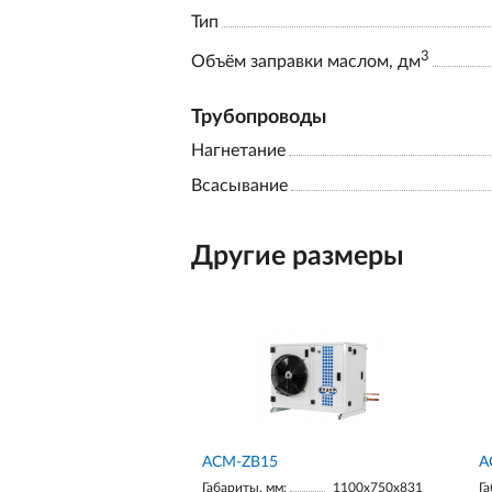
Тип
3
Объём заправки маслом, дм
Трубопроводы
Нагнетание
Всасывание
Другие размеры
ACM-ZB15
A
Габариты, мм:
1100х750х831
Га