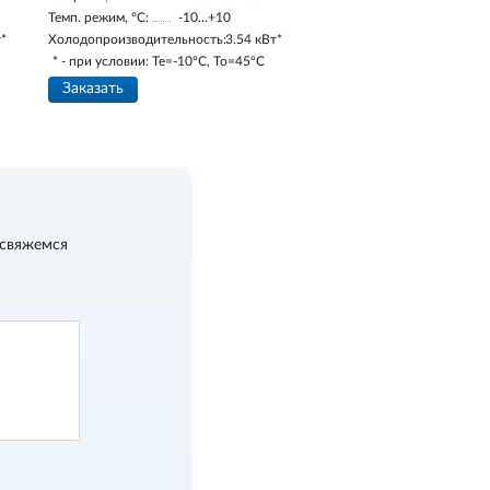
Темп. режим, °С:
-10…+10
т*
Холодопроизводительность:
3.54 кВт*
* - при условии: Te=-10ºC, To=45ºC
Заказать
 свяжемся