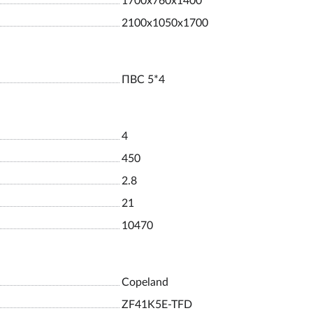
1700х760х1400
2100х1050х1700
ПВС 5*4
4
450
2.8
21
10470
Copeland
ZF41K5E-TFD