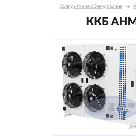
Холодильное оборудование
→
Х
ККБ AНM-