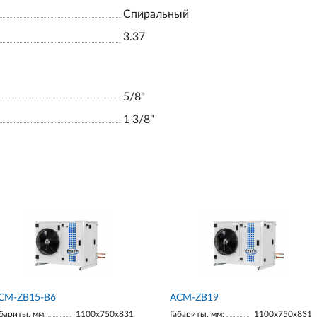
Спиральный
3.37
5/8"
1 3/8"
CM-ZB15-В6
ACM-ZB19
бариты, мм:
1100х750х831
Габариты, мм:
1100х750х831