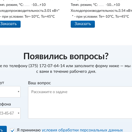
мп. режим, °С:
-10…+10
Темп. режим, °С:
-10...+10
олодопроизводительность:
3.01 кВт*
Холодопроизводительность:
3.54 кВ
 - при условии: Te=-10ºC, To=45ºC
* - при условии: Te=-10ºC, To=45ºC
Заказать
Заказать
Появились вопросы?
е по телефону
(375) 172-07-64-14
или заполните форму ниже — мы
с вами в течение рабочего дня.
вут
Ваш вопрос
ефона
ть
Я принимаю
условия обработки персональных данных