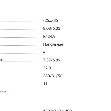
-25…-35
8.08/6.33
R404A
Напольная
4
Вт
7.37/6.89
32.3
380/3~/50
11
o=45ºC