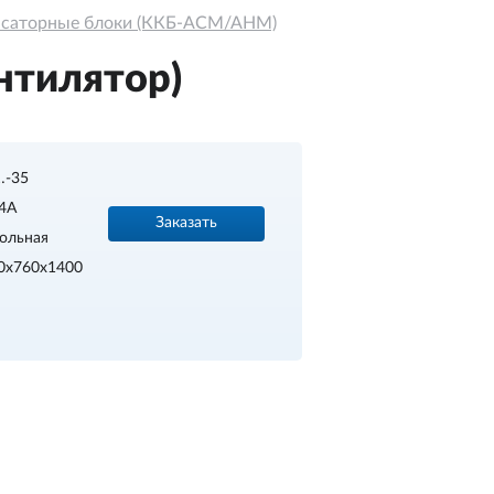
нсаторные блоки (ККБ-АСМ/АНМ)
нтилятор)
…-35
4A
Заказать
ольная
0х760х1400