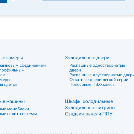
ые камеры
Холодильные двери
замковым соединением
Распашные одностворчатые
 профильным
двери
ием
Распашные двустворчатые двер
амеры
Откатные двери легкой серии
я цветов
Полосовые ПВХ-завесы
ые машины
Шкафы холодильные
Холодильные витрины
ные моноблоки
Сэндвич-панели ППУ
ные сплит-системы