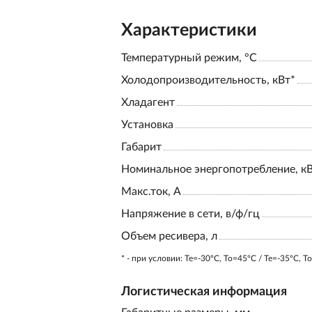
Характеристики
Температурный режим, °С
Холодопроизводительность, кВт*
Хладагент
Установка
Габарит
Номинальное энергопотребление, к
Макс.ток, А
Напряжение в сети, в/ф/гц
Объем ресивера, л
* - при условии: Te=-30ºC, To=45ºC / Te=-35ºC, T
Логистическая информация