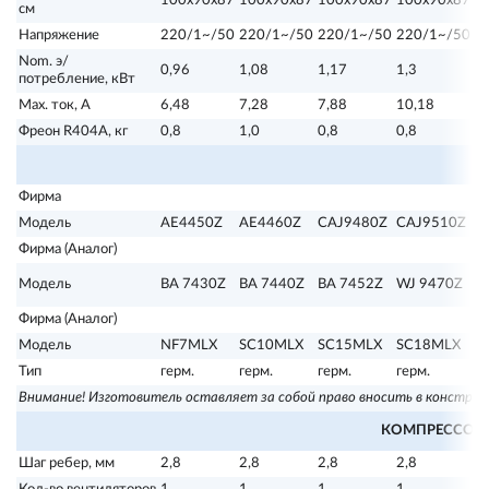
100х90х87
100х90х87
100х90х87
100х90х87
1
см
Напряжение
220/1~/50
220/1~/50
220/1~/50
220/1~/50
2
Nom. э/
0,96
1,08
1,17
1,3
1
потребление, кВт
Max. ток, А
6,48
7,28
7,88
10,18
1
Фреон R404А, кг
0,8
1,0
0,8
0,8
2,
Фирма
Модель
AE4450Z
AE4460Z
CAJ9480Z
CAJ9510Z
C
Фирма (Аналог)
Модель
BA 7430Z
BA 7440Z
BA 7452Z
WJ 9470Z
W
Фирма (Аналог)
Модель
NF7MLX
SC10MLX
SC15MLX
SC18MLX
S
Тип
герм.
герм.
герм.
герм.
ге
Внимание! Изготовитель оставляет за собой право вносить в конструк
КОМПРЕССОР
Шаг ребер, мм
2,8
2,8
2,8
2,8
2,