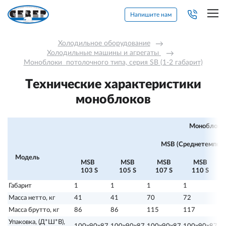
Напишите нам
Холодильное оборудование
→
Холодильные машины и агрегаты 
→
Моноблоки  потолочного типа, серия SB (1-2 габарит)
Технические характеристики
моноблоков
Моноблоки 
MSB (Среднетемпер
Модель
MSB
MSB
MSB
MSB
103 S
105 S
107 S
110 S
Габарит
1
1
1
1
2
Масса нетто, кг
41
41
70
72
9
Масса брутто, кг
86
86
115
117
1
Упаковка, (Д*Ш*В),