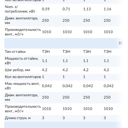
Кол-во вентиляторов
1
1
1
1
1
Nom. э/
0,59
0,71
1,13
1,16
1
потребление, кВт
Диам. вентилятора,
250
250
250
250
3
мм
Производительность
1010
1010
1010
1010
1
вент., м3/ч
ВОЗ
Тип оттайки
ТЭН
ТЭН
ТЭН
ТЭН
Т
Мощность оттайки,
1,1
1,1
1,1
1,1
1
кВт
Шаг ребер, мм
4,2
4,2
4,2
4,2
4,
Кол-во вентиляторов
1
1
1
1
1
Max. мощность вент,
0,042
0,042
0,042
0,042
0
кВт
Диам. вентилятора,
250
250
250
250
3
мм
Производительность
1010
1010
1010
1010
1
вент., м3/ч
Длина струи, м
3
3
3
3
4