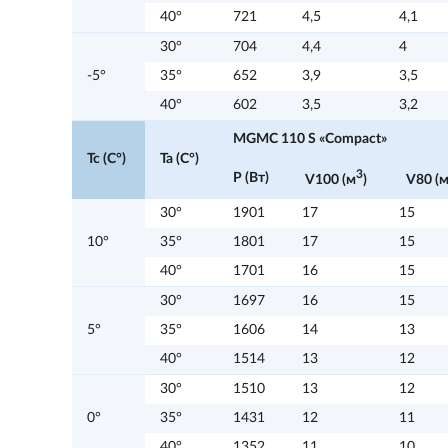
40°
721
4,5
4,1
30°
704
4,4
4
-5°
35°
652
3,9
3,5
40°
602
3,5
3,2
MGMC 110 S «Compact»
Tc (C°)
Ta (C°)
3
P (Вт)
V100 (м
)
V80 (
30°
1901
17
15
10°
35°
1801
17
15
40°
1701
16
15
30°
1697
16
15
5°
35°
1606
14
13
40°
1514
13
12
30°
1510
13
12
0°
35°
1431
12
11
40°
1352
11
10