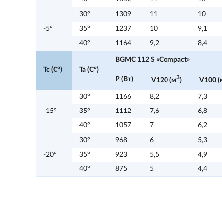
30°
1309
11
10
-5°
35°
1237
10
9,1
40°
1164
9,2
8,4
BGMC 112 S «Compact»
Tc (C°)
Ta (C°)
3
P (Вт)
V120 (м
)
V100 (
30°
1166
8,2
7,3
-15°
35°
1112
7,6
6,8
40°
1057
7
6,2
30°
968
6
5,3
-20°
35°
923
5,5
4,9
40°
875
5
4,4