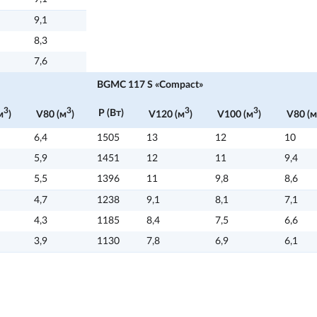
9,1
8,3
7,6
BGMC 117 S «Compact»
3
3
3
3
P (Вт)
м
)
V80 (м
)
V120 (м
)
V100 (м
)
V80 (м
6,4
1505
13
12
10
5,9
1451
12
11
9,4
5,5
1396
11
9,8
8,6
4,7
1238
9,1
8,1
7,1
4,3
1185
8,4
7,5
6,6
3,9
1130
7,8
6,9
6,1