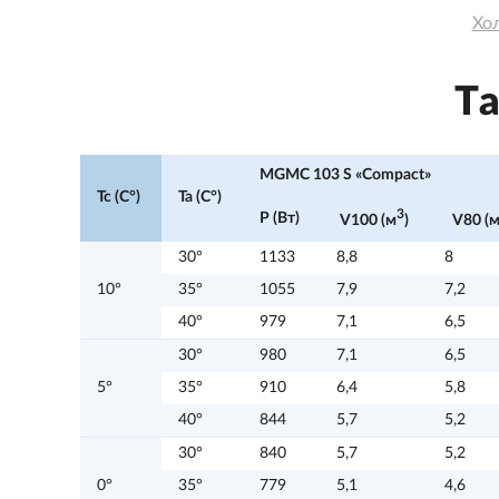
Хо
Т
MGMC 103 S «Compact»
Tc (C°)
Ta (C°)
3
P (Вт)
V100 (м
)
V80 (
30°
1133
8,8
8
10°
35°
1055
7,9
7,2
40°
979
7,1
6,5
30°
980
7,1
6,5
5°
35°
910
6,4
5,8
40°
844
5,7
5,2
30°
840
5,7
5,2
0°
35°
779
5,1
4,6