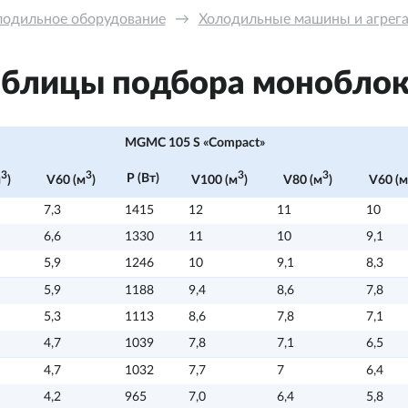
лодильное оборудование
→
Холодильные машины и агрега
аблицы подбора моноблок
MGMC 105 S «Compact»
3
3
3
3
P (Вт)
м
)
V60 (м
)
V100 (м
)
V80 (м
)
V60 (м
7,3
1415
12
11
10
6,6
1330
11
10
9,1
5,9
1246
10
9,1
8,3
5,9
1188
9,4
8,6
7,8
5,3
1113
8,6
7,8
7,1
4,7
1039
7,8
7,1
6,5
4,7
1032
7,7
7
6,4
4,2
965
7,0
6,4
5,8