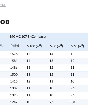
ты 
ов
MGMC 107 S «Compact»
3
3
3
3
P (Вт)
)
V100 (м
)
V80 (м
)
V60 (м
)
1676
15
14
12
1581
14
13
12
1486
13
12
11
1500
13
12
11
1416
12
11
10
1332
11
10
9,1
1323
11
10
9,1
1247
10
9,1
8,3