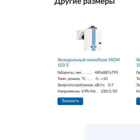
Другие размеры
Холодильный моноблок MGM
Х
103 S
1
Габариты, мм:
480x887x795
Га
Темп. режим, °С:
-5...+10
Те
Энергопотребление, кВт/ч:
0.7
Э
Напряжение, V/Ph/Hz:
220/1/50
Н
Заказать