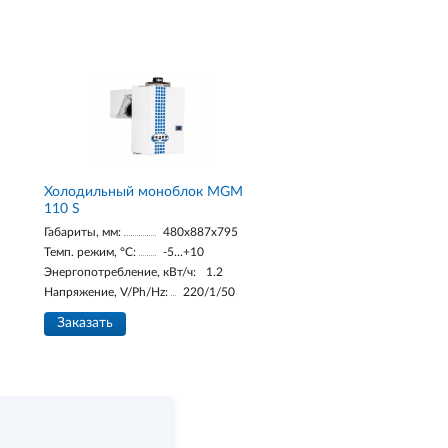
Холодильный моноблок MGM
110 S
Габариты, мм:
480x887x795
Темп. режим, °С:
-5...+10
Энергопотребление, кВт/ч:
1.2
Напряжение, V/Ph/Hz:
220/1/50
Заказать