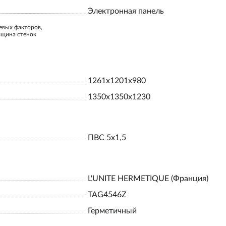
Электронная панель
евых факторов,
лщина стенок
1261x1201x980
1350x1350x1230
ПВС 5х1,5
L'UNITE HERMETIQUE (Франция)
TAG4546Z
Герметичный