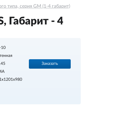
о типа, серия GM (1-4 габарит)
 Габарит - 4
.+10
тенная
Заказать
145
4A
1x1201x980