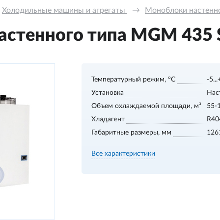
Холодильные машины и агрегаты 
→
Моноблоки настенног
стенного типа MGM 435 S,
Температурный режим, °С
-5..
Установка
Нас
Объем охлаждаемой площади, м³
55-
Хладагент
R40
Габаритные размеры, мм
126
Все характеристики