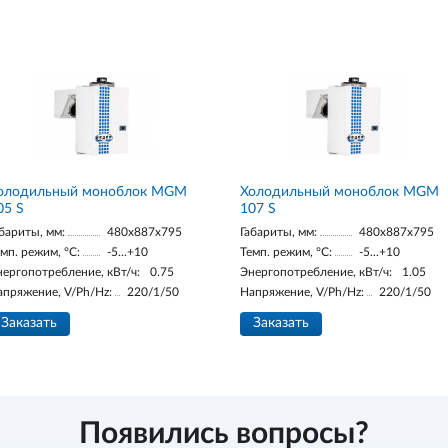
олодильный моноблок MGM
Холодильный моноблок MGM
05 S
107 S
бариты, мм:
480x887x795
Габариты, мм:
480x887x795
мп. режим, °С:
-5...+10
Темп. режим, °С:
-5...+10
нергопотребление, кВт/ч:
0.75
Энергопотребление, кВт/ч:
1.05
апряжение, V/Ph/Hz:
220/1/50
Напряжение, V/Ph/Hz:
220/1/50
Заказать
Заказать
Появились вопросы?