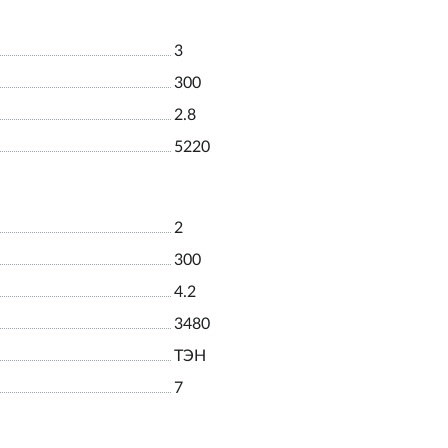
3
300
2.8
5220
2
300
4.2
3480
ТЭН
7