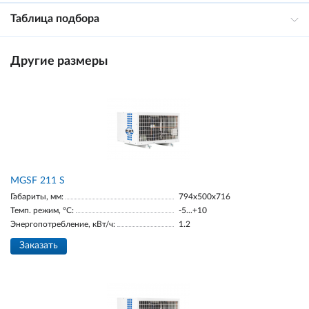
Таблица подбора
Другие размеры
МGSF 211 S
Габариты, мм:
794x500x716
Темп. режим, °С:
-5...+10
Энергопотребление, кВт/ч:
1.2
Заказать