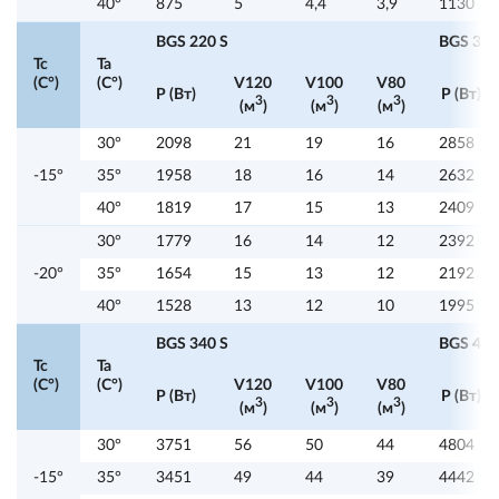
40°
875
5
4,4
3,9
1130
BGS 220 S
BGS 320
Tc
Ta
(C°)
(C°)
V120
V100
V80
P (Вт)
P (Вт)
3
3
3
(м
)
(м
)
(м
)
30°
2098
21
19
16
2858
-15°
35°
1958
18
16
14
2632
40°
1819
17
15
13
2409
30°
1779
16
14
12
2392
-20°
35°
1654
15
13
12
2192
40°
1528
13
12
10
1995
BGS 340 S
BGS 415
Tc
Ta
(C°)
(C°)
V120
V100
V80
P (Вт)
P (Вт)
3
3
3
(м
)
(м
)
(м
)
30°
3751
56
50
44
4804
-15°
35°
3451
49
44
39
4442