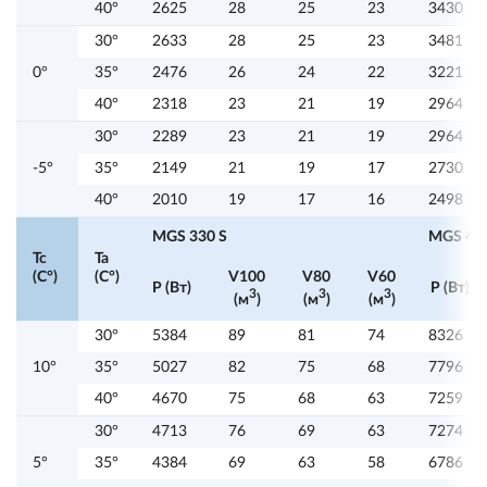
40°
2625
28
25
23
3430
30°
2633
28
25
23
3481
0°
35°
2476
26
24
22
3221
40°
2318
23
21
19
2964
30°
2289
23
21
19
2964
-5°
35°
2149
21
19
17
2730
40°
2010
19
17
16
2498
MGS 330 S
MGS 425
Tc
Ta
(C°)
(C°)
V100
V80
V60
P (Вт)
P (Вт)
3
3
3
(м
)
(м
)
(м
)
30°
5384
89
81
74
8326
10°
35°
5027
82
75
68
7796
40°
4670
75
68
63
7259
30°
4713
76
69
63
7274
5°
35°
4384
69
63
58
6786