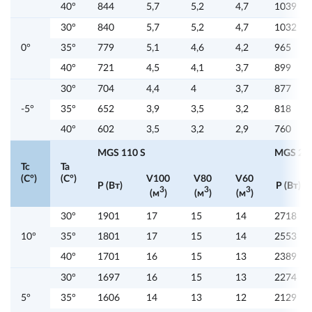
40°
844
5,7
5,2
4,7
1039
30°
840
5,7
5,2
4,7
1032
0°
35°
779
5,1
4,6
4,2
965
40°
721
4,5
4,1
3,7
899
30°
704
4,4
4
3,7
877
-5°
35°
652
3,9
3,5
3,2
818
40°
602
3,5
3,2
2,9
760
MGS 110 S
MGS 211
Tc
Ta
(C°)
(C°)
V100
V80
V60
P (Вт)
P (Вт)
3
3
3
(м
)
(м
)
(м
)
30°
1901
17
15
14
2718
10°
35°
1801
17
15
14
2553
40°
1701
16
15
13
2389
30°
1697
16
15
13
2274
5°
35°
1606
14
13
12
2129