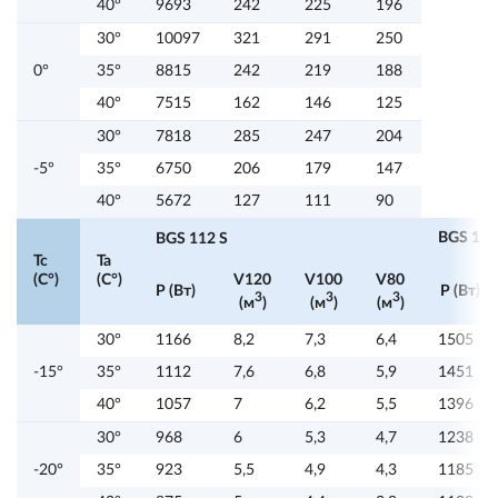
40°
9693
242
225
196
30°
10097
321
291
250
0°
35°
8815
242
219
188
40°
7515
162
146
125
30°
7818
285
247
204
-5°
35°
6750
206
179
147
40°
5672
127
111
90
BGS 117
BGS 112 S
Tc
Ta
(C°)
(C°)
V120
V100
V80
P (Вт)
P (Вт)
3
3
3
(м
)
(м
)
(м
)
30°
1166
8,2
7,3
6,4
1505
-15°
35°
1112
7,6
6,8
5,9
1451
40°
1057
7
6,2
5,5
1396
30°
968
6
5,3
4,7
1238
-20°
35°
923
5,5
4,9
4,3
1185