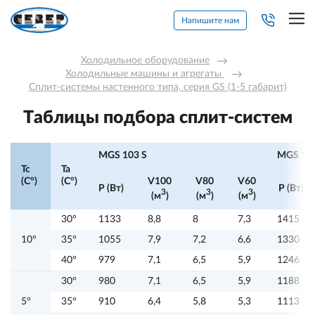
Напишите нам
Холодильное оборудование
→
Холодильные машины и агрегаты 
→
Сплит-системы настенного типа, серия GS (1-5 габарит)
Таблицы подбора сплит-систем
MGS 103 S
MGS 105
Tc
Ta
(C°)
(C°)
V100
V80
V60
P (Вт)
P (Вт)
3
3
3
(м
)
(м
)
(м
)
30°
1133
8,8
8
7,3
1415
10°
35°
1055
7,9
7,2
6,6
1330
40°
979
7,1
6,5
5,9
1246
30°
980
7,1
6,5
5,9
1188
5°
35°
910
6,4
5,8
5,3
1113