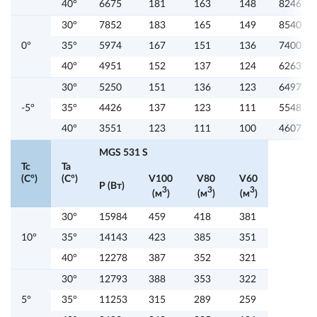
40°
6675
181
163
148
8246
30°
7852
183
165
149
8540
0°
35°
5974
167
151
136
7400
40°
4951
152
137
124
6263
30°
5250
151
136
123
6497
-5°
35°
4426
137
123
111
5548
40°
3551
123
111
100
4607
MGS 531 S
Tc
Ta
(C°)
(C°)
V100
V80
V60
P (Вт)
3
3
3
(м
)
(м
)
(м
)
30°
15984
459
418
381
10°
35°
14143
423
385
351
40°
12278
387
352
321
30°
12793
388
353
322
5°
35°
11253
315
289
259