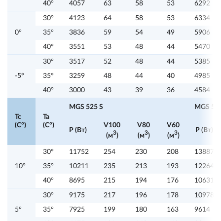
40°
4057
63
58
53
6292
30°
4123
64
58
53
6334
0°
35°
3836
59
54
49
5906
40°
3551
53
48
44
5470
30°
3517
52
48
44
5385
-5°
35°
3259
48
44
40
4985
40°
3000
43
39
36
4584
MGS 525 S
MGS 527
Tc
Ta
(C°)
(C°)
V100
V80
V60
P (Вт)
P (Вт)
3
3
3
(м
)
(м
)
(м
)
30°
11752
254
230
208
13887
10°
35°
10211
235
213
193
12264
40°
8695
215
194
176
10631
30°
9175
217
196
178
10978
5°
35°
7925
199
180
163
9614