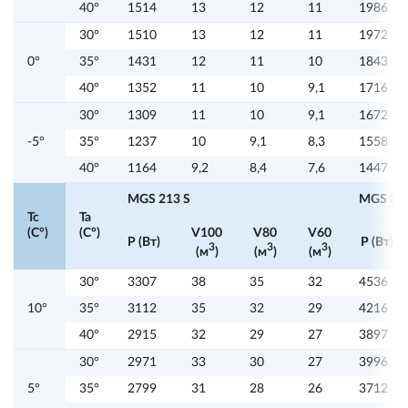
40°
1514
13
12
11
1986
30°
1510
13
12
11
1972
0°
35°
1431
12
11
10
1843
40°
1352
11
10
9,1
1716
30°
1309
11
10
9,1
1672
-5°
35°
1237
10
9,1
8,3
1558
40°
1164
9,2
8,4
7,6
1447
MGS 213 S
MGS 315
Tc
Ta
(C°)
(C°)
V100
V80
V60
P (Вт)
P (Вт)
3
3
3
(м
)
(м
)
(м
)
30°
3307
38
35
32
4536
10°
35°
3112
35
32
29
4216
40°
2915
32
29
27
3897
30°
2971
33
30
27
3996
5°
35°
2799
31
28
26
3712