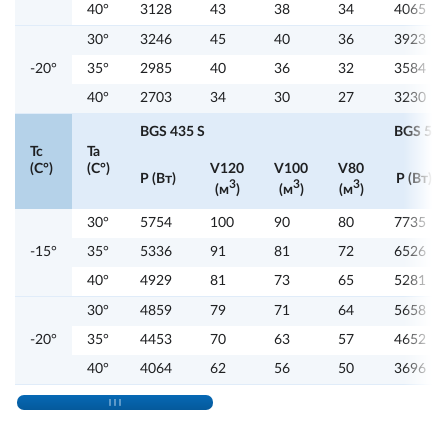
40°
3128
43
38
34
4065
30°
3246
45
40
36
3923
-20°
35°
2985
40
36
32
3584
40°
2703
34
30
27
3230
BGS 435 S
BGS 535
Tc
Ta
(C°)
(C°)
V120
V100
V80
P (Вт)
P (Вт)
3
3
3
(м
)
(м
)
(м
)
30°
5754
100
90
80
7735
-15°
35°
5336
91
81
72
6526
40°
4929
81
73
65
5281
30°
4859
79
71
64
5658
-20°
35°
4453
70
63
57
4652
40°
4064
62
56
50
3696