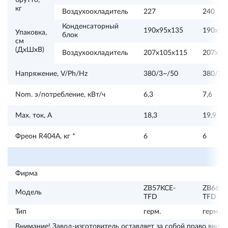
брутто,
кг
Воздухоохладитель
227
240
Конденсаторный
190х95х135
190х95
Упаковка,
блок
см
(ДхШхВ)
Воздухоохладитель
207х105х115
207х10
Напряжение, V/Ph/Hz
380/3~/50
380/3~
Nom. э/потребление, кВт/ч
6,3
7,6
Max. ток, А
18,3
19,9
Фреон R404А, кг *
6
6
Фирма
ZB57KCE-
ZB66KC
Модель
TFD
TFD
Тип
герм.
герм.
Внимание! Завод-изготовитель оставляет за собой право внос