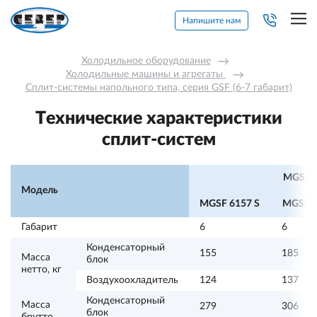
Напишите нам
Холодильное оборудование
→
Холодильные машины и агрегаты 
→
Сплит-системы напольного типа, серия GSF (6-7 габарит)
Технические характеристики
сплит-систем
MGSF (
Модель
MGSF 6157 S
MGSF 6
Габарит
6
6
Конденсаторный
155
185
Масса
блок
нетто, кг
Воздухоохладитель
124
137
Конденсаторный
Масса
279
306
блок