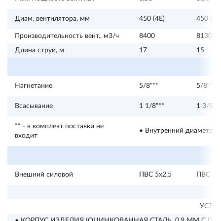
Диам. вентилятора, мм
450 (4E)
450 (4E
Производительность вент., м3/ч
8400
8130
Длина струи, м
17
15
Нагнетание
5/8"**
5/8"**
Всасывание
1 1/8"**
1 3/8"*
** - в комплект поставки не
• Внутренний диаметр сл
входит
Внешний силовой
ПВС 5х2,5
ПВС 5х
УСТР
• КОРПУС ИЗДЕЛИЯ (ОЦИНКОВАННАЯ СТАЛЬ, 0,9 ММ С П