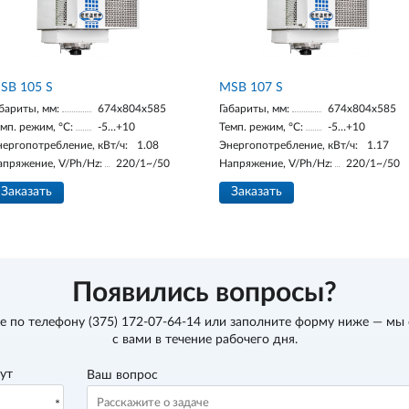
SB 105 S
MSB 107 S
бариты, мм:
674х804х585
Габариты, мм:
674х804х585
мп. режим, °С:
-5…+10
Темп. режим, °С:
-5…+10
нергопотребление, кВт/ч:
1.08
Энергопотребление, кВт/ч:
1.17
апряжение, V/Ph/Hz:
220/1~/50
Напряжение, V/Ph/Hz:
220/1~/50
Заказать
Заказать
Появились вопросы?
е по телефону
(375) 172-07-64-14
или заполните форму ниже — мы
с вами в течение рабочего дня.
вут
Ваш вопрос