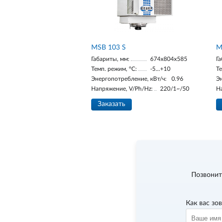
MSB 103 S
M
Габариты, мм:
674х804х585
Га
Темп. режим, °С:
-5...+10
Те
Энергопотребление, кВт/ч:
0.96
Э
Напряжение, V/Ph/Hz:
220/1~/50
Н
Заказать
Позвонит
Как вас зо