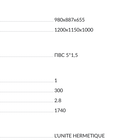
980х887х655
1200х1150х1000
ПВС 5*1,5
1
300
2.8
1740
L'UNITE HERMETIQUE