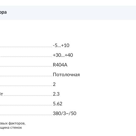
ора
-5...+10
+30…+40
R404A
Потолочная
2
Вт
2.3
5.62
380/3~/50
евых факторов,
лщина стенок