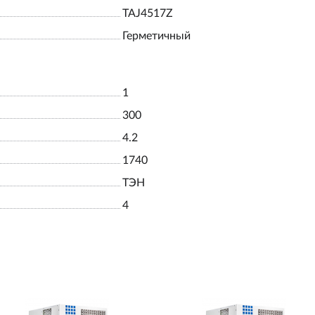
TAJ4517Z
Герметичный
1
300
4.2
1740
ТЭН
4