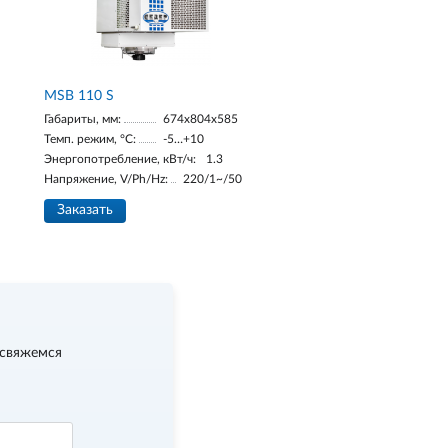
MSB 110 S
Габариты, мм:
674х804х585
Темп. режим, °С:
-5…+10
Энергопотребление, кВт/ч:
1.3
Напряжение, V/Ph/Hz:
220/1~/50
Заказать
 свяжемся