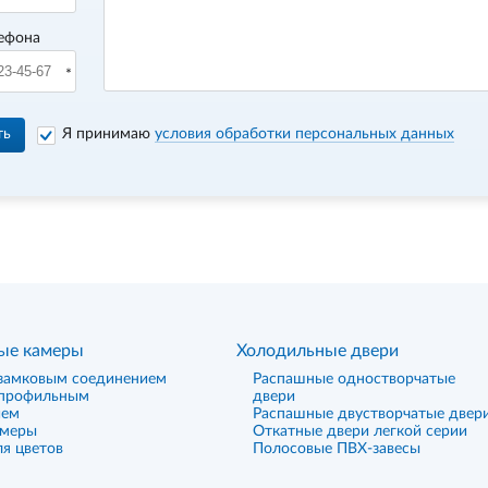
ефона
ть
Я принимаю
условия обработки персональных данных
ые камеры
Холодильные двери
замковым соединением
Распашные одностворчатые
 профильным
двери
ием
Распашные двустворчатые двер
амеры
Откатные двери легкой серии
я цветов
Полосовые ПВХ-завесы