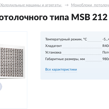
Холодильные машины и агрегаты 
→
Моноблоки  потолочно
толочного типа MSB 212 S
Температурный режим, °С
-5..
Хладагент
R40
Установка
Пот
Габаритные размеры, мм
980
Все характеристики