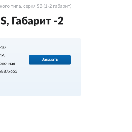
го типа, серия SB (1-2 габарит)
, Габарит -2
.+10
4A
Заказать
олочная
х887х655