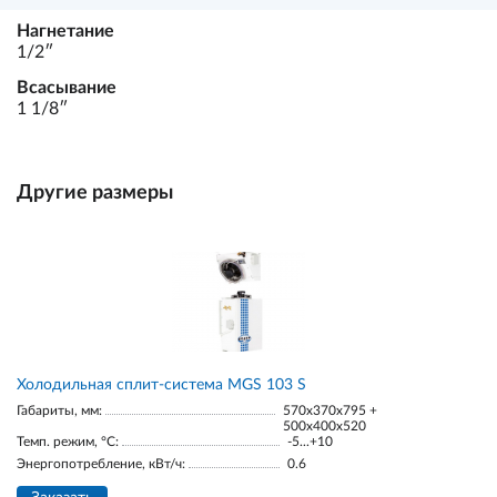
Нагнетание
1/2ʺ
Всасывание
1 1/8ʺ
Другие размеры
Холодильная сплит-система MGS 103 S
Габариты, мм:
570x370x795 +
500x400x520
Темп. режим, °С:
-5...+10
Энергопотребление, кВт/ч:
0.6