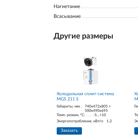
Нагнетание
Всасывание
Другие размеры
Холодильная сплит-система
Х
MGS 211 S
M
Габариты, мм:
740x472x805 +
Га
500x490x695
Темп. режим, °С:
-5...+10
Те
Энергопотребление, кВт/ч:
1.2
Э
Заказать