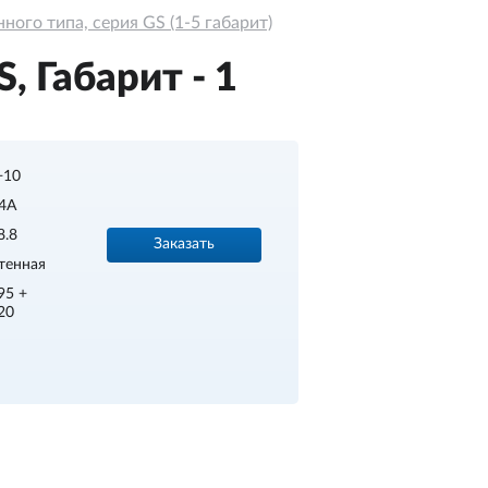
ого типа, серия GS (1-5 габарит)
 Габарит - 1
.+10
4A
8.8
Заказать
тенная
95 +
20