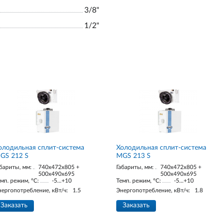
3/8"
1/2"
олодильная сплит-система
Холодильная сплит-система
GS 212 S
MGS 213 S
бариты, мм:
740x472x805 +
Габариты, мм:
740x472x805 +
500x490x695
500x490x695
мп. режим, °С:
-5...+10
Темп. режим, °С:
-5...+10
нергопотребление, кВт/ч:
1.5
Энергопотребление, кВт/ч:
1.8
Заказать
Заказать