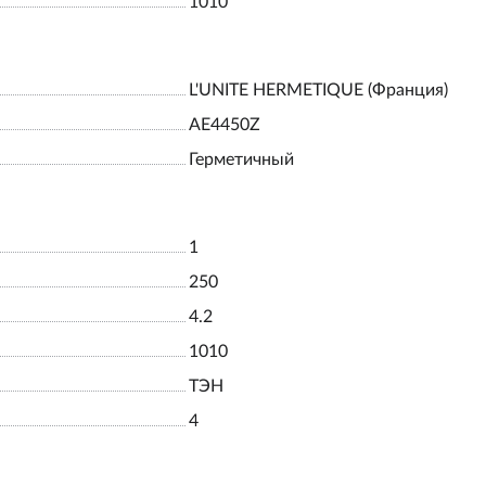
1010
L'UNITE HERMETIQUE (Франция)
AE4450Z
Герметичный
1
250
4.2
1010
ТЭН
4