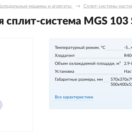
Холодильные машины и агрегаты 
→
Сплит-системы настенн
 сплит-система MGS 103 S,
Температурный режим, °С
-5..
Хладагент
R40
Объем охлаждаемой площади, м³
2.9-
Установка
Нас
Габаритные размеры, мм
570x370x7
500x400x5
Все характеристики