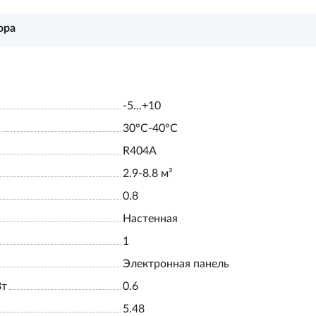
ора
-5...+10
30°С-40°С
R404A
2.9-8.8 м³
0.8
Настенная
1
Электронная панель
Вт
0.6
5.48