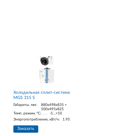
Холодильная сплит-система
MGS 315 S
Габариты, мм:
880x498x835 +
500x495x825
Темп. режим, °С:
-5...+10
Энергопотребление, кВт/ч:
1.95
Заказать